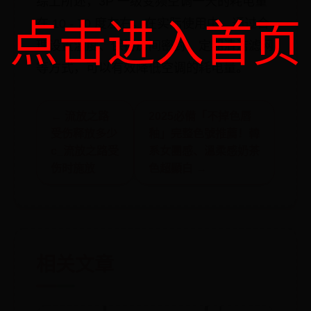
综上所述，3P 一级变频空调一天的耗电量
在 10 - 70 度左右。在实际使用中，通过合
点击进入首页
理设置温度、保持房间密封、定期清洁滤网
等方式，可以有效降低空调的耗电量。
← 流放之路
2025必備「不掉色唇
受伤释放多少
釉」完整色號推薦！韓
c_流放之路受
系女團感、溫柔感奶茶
伤时施放
色超顯白 →
相关文章