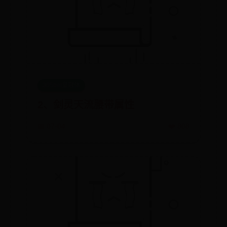
365bet皇冠体
2、剑灵天流腰带属性
📅 07-04
❤️ 808