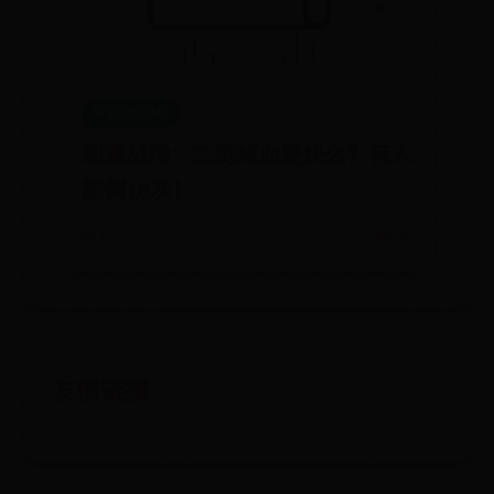
安徽365热线
刺激战场：二倒掉血更快么？有人
能倒10次！
📅 09-03
❤️ 46
友情链接