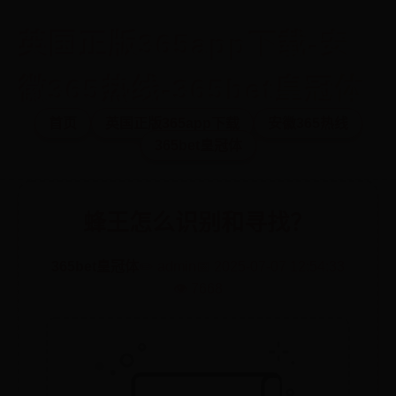
英国正版365app下载-安
徽365热线-365bet皇冠体
首页
英国正版365app下载
安徽365热线
365bet皇冠体
蜂王怎么识别和寻找？
365bet皇冠体
✏️ admin
📅 2025-07-07 12:54:33
👁️ 7668