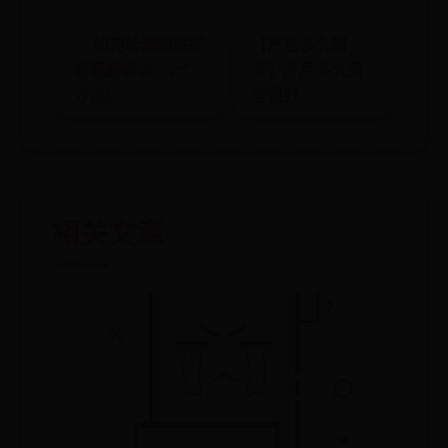
← 如何检测固态硬
【产后多久同
盘健康状态？2个
房】产后多久同
方法！
房最好 →
相关文章