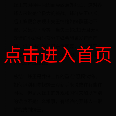
蜂王常因种种原因而导致意外死亡，这对养
蜂人来说是个极大的挑战，蜂群失王6小时
后工蜂便会表现出失王情绪如蜂群骚动不
安、采集力下降等，当失王超过3天且无可
改造的小幼虫时部分工蜂会卵巢发育而产
卵，但工蜂产的卵是东倒西歪，有时甚至有
点击进入首页
数粒产在一个巢房里，这些卵即便能孵化也
只能发育成雄蜂。
总结：蜂王是养蜂工作的重点“照顾”对象，
如何识别和寻找蜂王对新手来说或许有些许
困扰，但是从蜂王的外观和习性来加以鉴别
的话也不是什么难事，有经验的养蜂人一眼
就能找到蜂王。