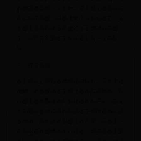
能覆盖腹部的一半左右，足不如工蜂粗壮且
后足无花粉筐，但要注意区别处女蜂王，处
女蜂王是指尚未交尾或错过交尾时刻的蜂
王，与已开产的蜂王在外观上有一定的区
别。
二、蜂王位置
蜂王可以出现在巢脾的任何地方，这也不难
理解，在蜂群中蜂王的主要作用是繁殖，所
以蜂王要爬到巢脾各处往巢房中产卵，因此
在开箱检查时经常能看到蜂王将尾部伸入到
巢房中，其实这就是蜂王在产卵，但蜂王一
般多出现在蜂群的中心位置，原因是蜂王的